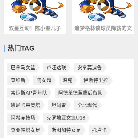
双星互动！陈小春儿子
追梦格林谈球员降薪的文
Jasper与湖人球星里夫斯
化代价！！
热门TAG
下场互动🏀
巴拿马女篮
卢旺达联
安拿莫迪鲁
查维斯
乌女超
溫克
伊斯特里拉
索琼斯AP青年队
阿德莱德蓝鹰后备队
班尼卡莱奥塔
坦佩雷
全北现代
阿希竞技场
克罗地亚女篮U18
查亚帕塔女足
斯图加特女足
托卢卡