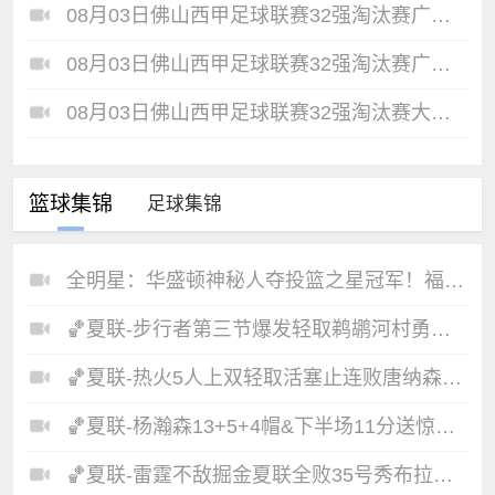
08月03日佛山西甲足球联赛32强淘汰赛广州蜀地红VS广州戴拿模全场录像
08月03日佛山西甲足球联赛32强淘汰赛广东客家青年VS广州英华思力U17全场录像
08月03日佛山西甲足球联赛32强淘汰赛大塘控股VS茂名市点都得全场录像
篮球集锦
足球集锦
全明星：华盛顿神秘人夺投篮之星冠军！福德夺得三分大赛冠军！
🏀夏联-步行者第三节爆发轻取鹈鹕河村勇辉5+5+12斯劳森22分
🏀夏联-热火5人上双轻取活塞止连败唐纳森20+8+10奥科里27分
🏀夏联-杨瀚森13+5+4帽&下半场11分送惊艳妙传开拓者力克掘金
🏀夏联-雷霆不敌掘金夏联全败35号秀布拉齐尔32+6马拉14+7+6