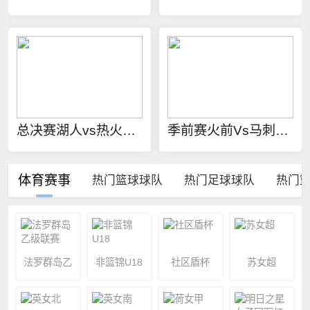
总决赛湖人vs热火技术统计
季前赛火前Vs马刺录像回放
体育赛事
热门篮球球队
热门足球球队
热门
法罗群岛乙
非篮锦U18
社区盾杯
苏女超
级联赛