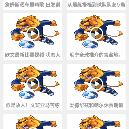
詹姆斯晒车里嗨歌 出发训
从晨练搭档到球队队友✨詹
练❗️：“这是我最喜欢的歌之
姆斯和马克西又一次并肩
一！
合练了！
欧文最新比赛视频 状态大
毛宁全球推介的宝藏地，
好啊 预计下赛季10月份复
洛阳冷却塔篮球场凉快又
出...
够燃🏀
似是故人！文班亚马苦练
爱德华兹和鲍尔休赛期训
金鸡独立 持续升级武器
练，期待新赛季的表现！
库...