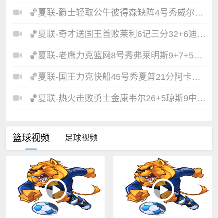
🏀夏联-爵士轻取公牛彼得森缺阵4号秀威尔逊19+8+5帽罚球6中0
🏀夏联-奇才送国王首败莱利6记三分32+6迪班萨23+7雷诺20+12
🏀夏联-老鹰力克篮网8号秀弗莱明斯9+7+5科比·约翰逊17+7
🏀夏联-国王力克快船45号秀夏普21分阿卡夫19+7瓦格勒7中1
🏀夏联-热火击败勇士金康韦尔26+5琼斯9中1奥尔布里奇21+6
篮球视频
足球视频