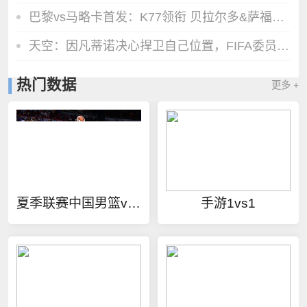
巴黎vs马略卡首发：K77领衔 贝拉尔多&萨福诺夫出战 多人轮换
天空：因凡蒂诺决心捍卫自己位置，FIFA委员会公开致信表达支持
热门数据
更多 +
夏季联赛中国男篮vs热火
手游1vs1