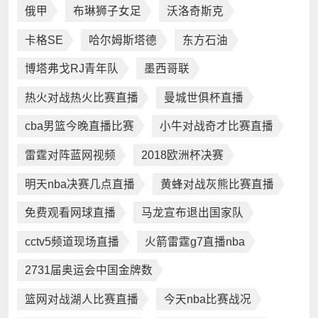
俄甲
布琳狮子女足
沃洛奇斯克
卡格SE
哈尔姆斯塔德
东方石油
博塔弗戈RJ青年队
墨西哥联
热火对战热火比赛直播
曼城世俱杯直播
cba男篮今晚直播比赛
小牛对战奇才比赛直播
雷霆对阵蓝网视频
2018欧洲杯决赛
明天nba决赛几点直播
黄蜂对战灰熊比赛直播
免费观看网球直播
马龙宣布退出国家队
cctv5频道现场直播
火箭雷霆g7直播nba
2731届奥运会中国金牌数
篮网对战湖人比赛直播
今天nba比赛战况