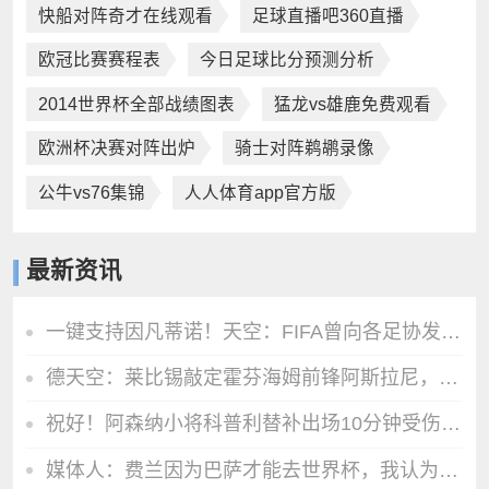
快船对阵奇才在线观看
足球直播吧360直播
欧冠比赛赛程表
今日足球比分预测分析
2014世界杯全部战绩图表
猛龙vs雄鹿免费观看
欧洲杯决赛对阵出炉
骑士对阵鹈鹕录像
公牛vs76集锦
人人体育app官方版
最新资讯
一键支持因凡蒂诺！天空：FIFA曾向各足协发预制信函，签名已填好
德天空：莱比锡敲定霍芬海姆前锋阿斯拉尼，转会费约2500万欧
祝好！阿森纳小将科普利替补出场10分钟受伤，被搀扶离场
媒体人：费兰因为巴萨才能去世界杯，我认为他无法再为巴萨效力