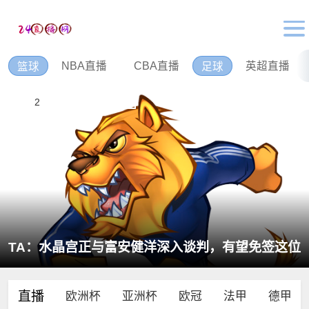
NBA直播
CBA直播
英超直播
篮球
足球
1
2
3
4
5
6
记者：吉马良斯已通过体检和阿森纳签约，7500万
镑分期3年支付
直播
欧洲杯
亚洲杯
欧冠
法甲
德甲